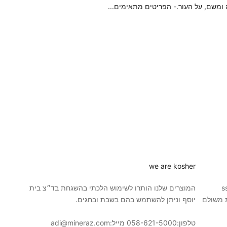
שם, על העור.- הפריטים מתאימים...
we are kosher
כישה באמצעות טכנולוגיית ssl
המוצרים שלנו הותרו לשימוש הלכתי בהשגחת בד״צ בית
 משולם
יוסף וניתן להשתמש בהם בשבת ובחגים.
טלפון:
058-621-5000
מייל:
adi@mineraz.com