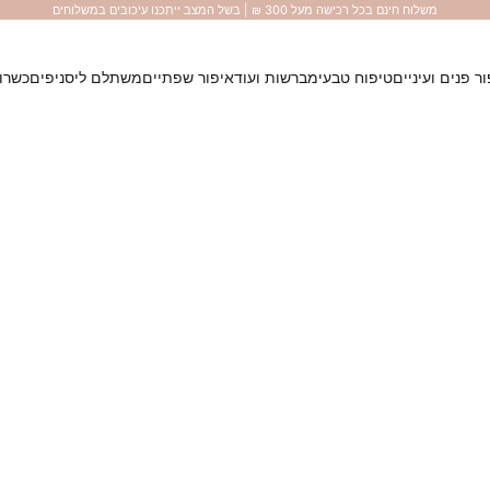
משלוח חינם בכל רכישה מעל 300 ₪ | בשל המצב ייתכנו עיכובים במשלוחים
ר פנים ועיניים
טיפוח טבעי
מברשות ועוד
איפור שפתיים
משתלם לי
סניפים
כשרוי