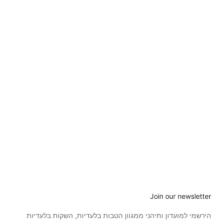
הוסיפי לעגלה
תיק איפור ורחצה איכותי ונוח לנשיאה מבית מינרז
מחיר מבצע
46.00 ₪
(0.0)
Join our newsletter
הירשמי למועדון ותיהני ממגוון הטבות בלעדיות, השקות בלעדיות