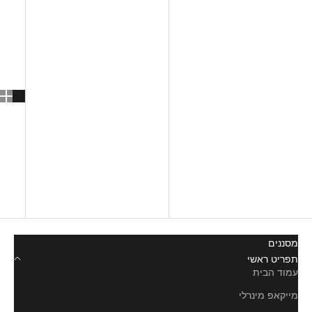
פופולריות
Most relevant
הנמכרים ביותר
שם, א-ת
שם, ת-א
מחיר, נמוך לגבוה
מחיר, גבוה לנמוך
תאריך, ישן לחדש
תאריך, חדש לישן
מסננים
תפריט ראשי
עמוד הבית
מייקאפ מינרלי