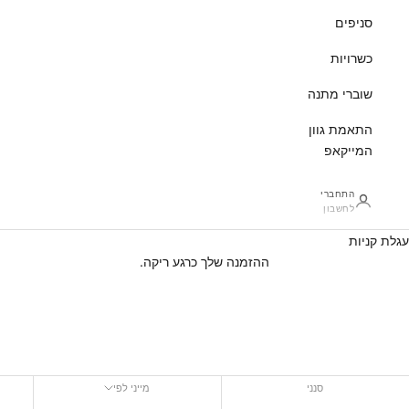
סניפים
כשרויות
שוברי מתנה
התאמת גוון
המייקאפ
התחברי
לחשבון
עגלת קניות
ההזמנה שלך כרגע ריקה.
מברשות ואביזרי איפור
סנני
מייני לפי
מייני לפי