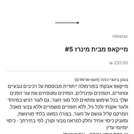
עברי לפריט 1
עברי לפריט 2
עברי לפריט 3
עברי לפריט 4
עברי לפריט 5
עברי לפריט 6
עברי לפריט 7
עברי לפריט 8
עברי לפריט 9
עברי לפריט 10
עברי לפריט 11
עברי לפריט 12
עברי לפריט 13
mineraz
מייקאפ מבית מינרז #5
מחיר מבצע
232.00 ₪
בגוון בינוני-כהה (חום-אדמדם)
מייקאפ אבקתי בפורמולה ייחודית מבוססת על רכיבים טבעיים
וטהורים, ויטמינים ומינרלים, המזינים ומטפחים את עור הפנים
שלך בכל שימוש ומתאים לכל סוגי העור, גם לעור רגיש במיוחד
ולעור אקנתי ולכל גיל, ללא חומרים משמרים וללא צבעי מאכל.
המרקם קליל ונושם על העור, בצורה כמעט בלתי מורגשת,
ומעניק כיסוי אחיד וחלק למראה טבעי וקורן, לפי בחירתך - כיסוי
יומיומי עדין