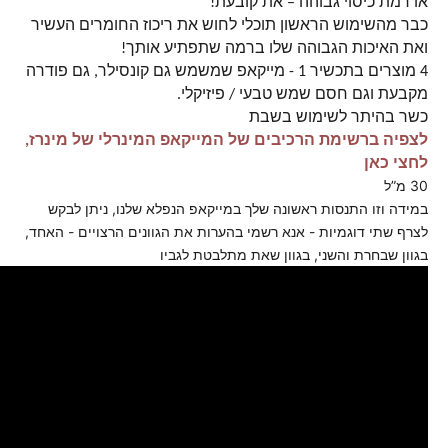
או רמת כיסוי גבוהה – את קובעת!
כבר מהשימוש הראשון תוכלי לחוש את ריכוז החומרים העשיר
ואת האיכות הגבוהה שלו ברמה שתפתיע אותך!
4 מוצרים בתכשיר 1 - מייקאפ שמשמש גם קונסילר, גם פודרה
מקבעת וגם חסם שמש טבעי / פיזיקלי.
כשר בהיתר לשימוש בשבת
לצפיה ברשימת הרכיבים של המייקאפ המינרלי של מינרז,
לחצי כאן
30 מ”ל
במידה וזו התנסות ראשונה שלך במייקאפ הנפלא שלנו, ניתן לבקש
לצרף שתי דוגמיות - אנא רשמי בהערות את הגוונים הרצויים - האחד,
בגוון שבחרת והשני, בגוון שאת מתלבטת לגביו