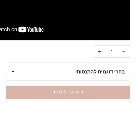
הקטיני כמות
הגדילי כמות
בחרי דוגמית להתנסות!
ברכישה הראשונה, יחד עם הצבע שבחרת אנו נעניק לך דוגמית נוספת
מהצבע של המייקאפ שרכשת - במתנה
הוסיפי לעגלה
בחרי דוגמית להתנסות!
ללא דוגמית ניסיון
מייקאפ מס' 1
גוון עור בהיר מאוד
מייקאפ מס' 2