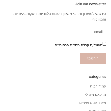
Join our newsletter
גוון עור בהיר בז'
הירשמי למועדון ותיהני ממגוון הטבות בלעדיות, השקות בלעדיות
מייקאפ מס' 2.5
בינוני ניטרלי
והמון כיף!
מייק אפ מס' 3
גוון עור בינוני
מייק אפ מס' 4
מאשר/ת קבלת מסרים פרסומיים
גוון עור בהיר (כתמתם)
הרשמי
מייק אפ מס' 5
גוון עור כהה
מייק אפ מס' 6
categories
גוון עור בינוני-שזוף
עמוד הבית
מייקאפ מינרלי
איפור פנים ועיניים
טיפוח טבעי