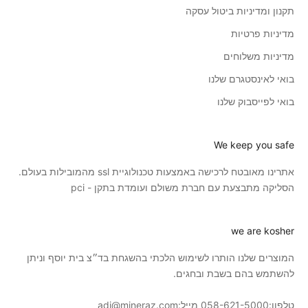
תקנון ומדיניות ביטול עסקה
מדיניות פרטיות
מדיניות משלוחים
בואי לאינסטגרם שלנו
בואי לפייסבוק שלנו
We keep you safe
אתרינו מאובטח לרכישה באמצעות טכנולוגיית ssl מהמובילות בעולם.
הסליקה מתבצעת עם חברת משולם ועומדת בתקן - pci
we are kosher
המוצרים שלנו הותרו לשימוש הלכתי בהשגחת בד״צ בית יוסף וניתן
להשתמש בהם בשבת ובחגים.
טלפון:
058-621-5000
מייל:
adi@mineraz.com