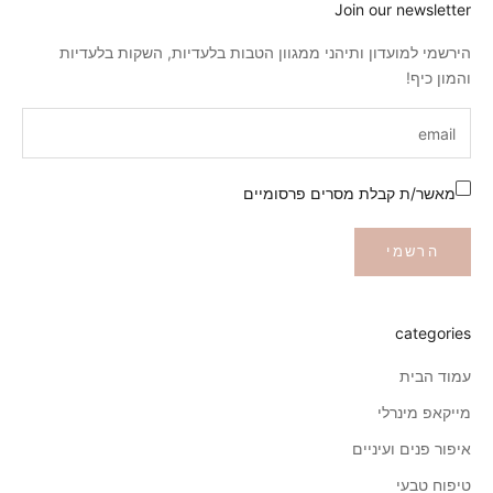
Join our newsletter
מולטי פיגמנט #16
הירשמי למועדון ותיהני ממגוון הטבות בלעדיות, השקות בלעדיות
מולטי פיגמנט #17
והמון כיף!
מולטי פיגמנט #9
מאשר/ת קבלת מסרים פרסומיים
מולטי פיגמנט #20
הרשמי
categories
עמוד הבית
מייקאפ מינרלי
איפור פנים ועיניים
טיפוח טבעי