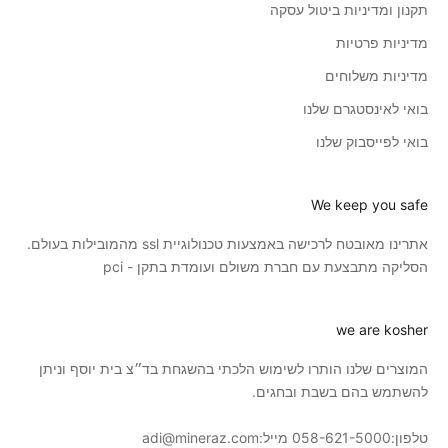
תקנון ומדיניות ביטול עסקה
מדיניות פרטיות
מדיניות משלוחים
בואי לאינסטגרם שלנו
בואי לפייסבוק שלנו
We keep you safe
אתרינו מאובטח לרכישה באמצעות טכנולוגיית ssl מהמובילות בעולם.
הסליקה מתבצעת עם חברת משולם ועומדת בתקן - pci
we are kosher
המוצרים שלנו הותרו לשימוש הלכתי בהשגחת בד״צ בית יוסף וניתן
להשתמש בהם בשבת ובחגים.
טלפון:
058-621-5000
מייל:
adi@mineraz.com