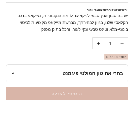
:הערכה לאיפור העור במצבי אקנה
יש בה סבון אבץ טבעי לניקוי עד לרמת הנקבוביות, מייקאפ בדגם
הקלאסי שלנו, בגוון לבחירתך, מברשת מייקאפ מקצועית לכיסוי
בינוני-מלא וטינט טבעי ונקי לעור. והכל בתיק מפנק
הקטיני כמות
הגדילי כמות
חסכי 75.00 ₪
בחרי את גוון המולטי פיגמנט
בחרי את גוון המולטי פיגמנט
מולטי פיגמנט #3
הוסיפי לעגלה
מולטי פיגמנט 8
מולטי פיגמנט #15